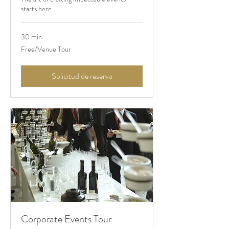
starts here
30 min
Free/Venue
Free/Venue Tour
Tour
Solicitud de reserva
Corporate Events Tour