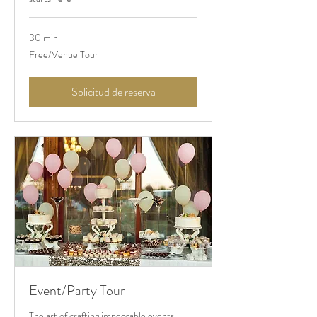
30 min
Free/Venue
Free/Venue Tour
Tour
Solicitud de reserva
Event/Party Tour
The art of crafting impeccable events