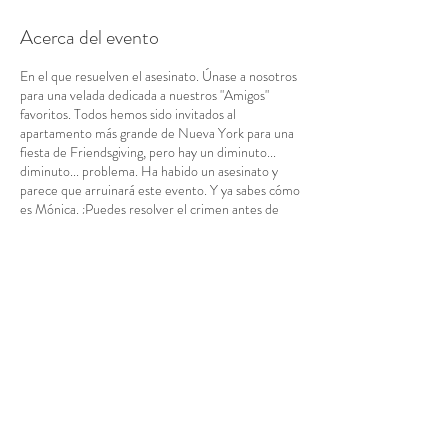
Acerca del evento
En el que resuelven el asesinato. Únase a nosotros
para una velada dedicada a nuestros "Amigos"
favoritos. Todos hemos sido invitados al
apartamento más grande de Nueva York para una
fiesta de Friendsgiving, pero hay un diminuto...
diminuto... problema. Ha habido un asesinato y
parece que arruinará este evento. Y ya sabes cómo
es Mónica. ¿Puedes resolver el crimen antes de
que Monica saque el pavo y Ross y Rachel
comiencen a pelear... otra vez? Este evento está
repleto de curiosidades y nostalgia, así que disfruta
del programa en Netflix y luego únete a nosotros
el día después del Día de Acción de Gracias.
Quiero decir, estaremos allí para ti.
* Disfraces recomendados: piensa en tus looks
Compartir este evento
favoritos de los 90, desde grunge hasta preppy.
Puntos de bonificación para cualquiera que se
presente con el "cabello de Rachel".