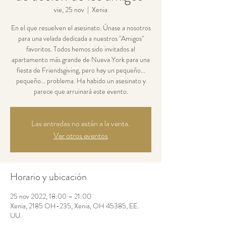
vie, 25 nov
  |  
Xenia
En el que resuelven el asesinato. Únase a nosotros
para una velada dedicada a nuestros "Amigos"
favoritos. Todos hemos sido invitados al
apartamento más grande de Nueva York para una
fiesta de Friendsgiving, pero hay un pequeño...
pequeño... problema. Ha habido un asesinato y
parece que arruinará este evento.
Las entradas no están a la venta.
Ver otros eventos
Horario y ubicación
25 nov 2022, 18:00 – 21:00
Xenia, 2185 OH-235, Xenia, OH 45385, EE.
UU.